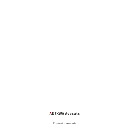
A
DEKWA Avocats
Cabinet d’avocats