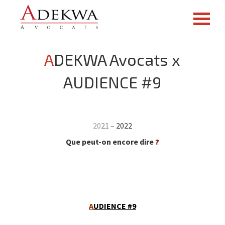
ADEKWA Avocats x
AUDIENCE #9
20
21
–
20
22
Que peut-on encore dire
?
A
UDIENCE #9