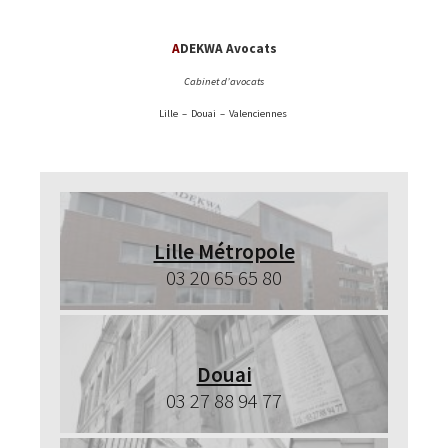
A
DEKWA Avocats
Cabinet d’avocats
Lille – Douai – Valenciennes
Lille Métropole
03 20 65 65 80
Douai
03 27 88 94 77