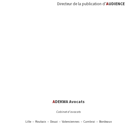
Directeur de la publication d’
A
UDIENCE
A
DEKWA Avocats
Cabinet d’avocats
Lille – Roubaix – Douai – Valenciennes – Cambrai – Bordeaux