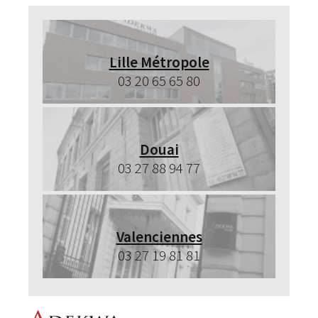
Lille Métropole
03 20 65 65 80
Douai
03 27 88 94 77
Valenciennes
03 27 19 81 81