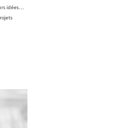
eurs idées…
rojets