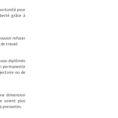
portunité pour
berté grâce à
pouvoir refuser
de travail.
 sous-diplômés
ion permanente
jectoire ou de
une dimension
ne soient plus
es prenantes.