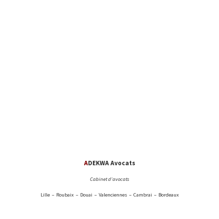
A
DEKWA Avocats
Cabinet d’avocats
Lille – Roubaix – Douai – Valenciennes – Cambrai – Bordeaux