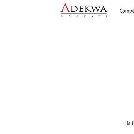
Compé
Ils