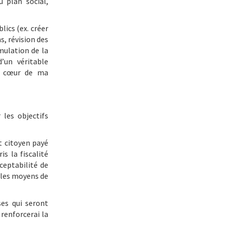
u plan social,
ics (ex. créer
, révision des
imulation de la
’un véritable
au cœur de ma
 les objectifs
t citoyen payé
s la fiscalité
ceptabilité de
, les moyens de
ses qui seront
 renforcerai la