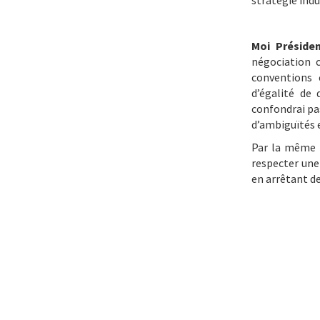
stratégie indu
Moi Préside
négociation c
conventions 
d’égalité de
confondrai pa
d’ambiguïtés e
Par la même o
respecter une
en arrêtant d