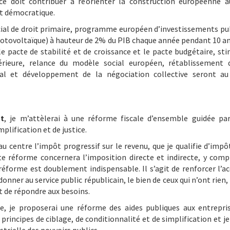
ce doit contribuer à réorienter la construction européenne a
t démocratique.
ial de droit primaire, programme européen d’investissements publ
otovoltaïque) à hauteur de 2% du PIB chaque année pendant 10 ans
le pacte de stabilité et de croissance et le pacte budgétaire, st
rieure, relance du modèle social européen, rétablissement d
ial et développement de la négociation collective seront 
nt
, je m’attèlerai à une réforme fiscale d’ensemble guidée par
mplification et de justice.
au centre l’impôt progressif sur le revenu, que je qualifie d’impô
te réforme concernera l’imposition directe et indirecte, y compri
 réforme est doublement indispensable. Il s’agit de renforcer l’ac
donner au service public républicain, le bien de ceux qui n’ont rien
t de répondre aux besoins.
e, je proposerai une réforme des aides publiques aux entrepri
 principes de ciblage, de conditionnalité et de simplification et je