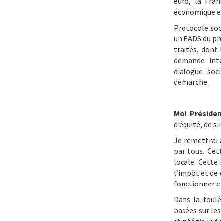
euro, la Fran
économique e
Protocole soc
un EADS du ph
traités, dont 
demande inté
dialogue soc
démarche.
Moi Préside
d’équité, de si
Je remettrai 
par tous. Cet
locale. Cette
l’impôt et de 
fonctionner e
Dans la foulé
basées sur les