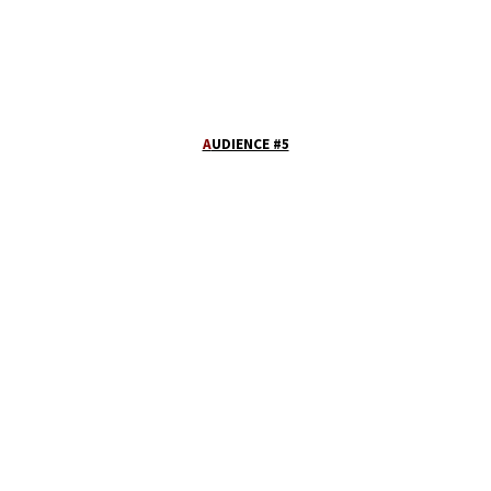
A
UDIENCE #5